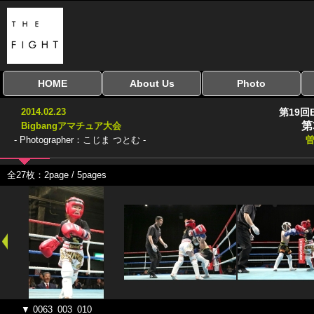
HOME
About Us
Photo
全興行を表示
ナイスミドル
アマチュアキック
全日本学生キック
建武館キッズ大会
Bigbang
おやじファイト
当サイトについて
はじめての方へ
写真のサイズ
お受け取り方法
無料ダウンロード
2014.02.23
第19回
協議会
第
Bigbangアマチュア大会
- Photographer：こじま つとむ -
曽
全27枚：2page / 5pages
▼ 0063_003_010