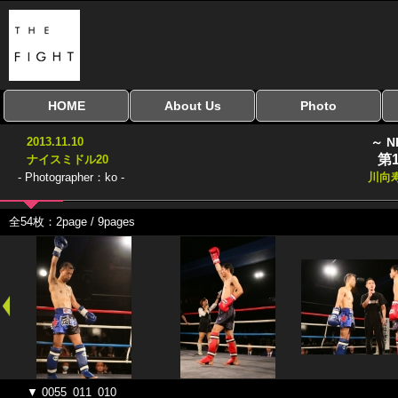
HOME
About Us
Photo
全興行を表示
ナイスミドル
アマチュアキック
全日本学生キック
建武館キッズ大会
Bigbang
おやじファイト
当サイトについて
はじめての方へ
写真のサイズ
お受け取り方法
無料ダウンロード
2013.11.10
～ N
協議会
第
ナイスミドル20
- Photographer：ko -
川向
全54枚：2page / 9pages
▼ 0055_011_010