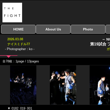
HOME
About Us
Photo
全興行を表示
ナイスミドル
アマチュアキック
全日本学生キック
建武館キッズ大会
Bigbang
おやじファイト
当サイトについて
はじめての方へ
写真のサイズ
お受け取り方法
無料ダウンロード
2026.03.08
～ N
協議会
第19試合
ナイスミドル77
- Photographer：ko -
ガ
全78枚：1page / 13pages
▼ 0182_019_001