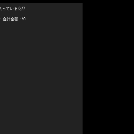
入っている商品
／ 合計金額：\0