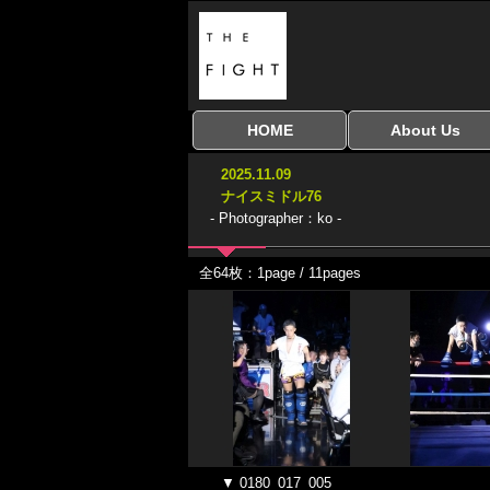
HOME
About Us
全興行を表示
ナイスミドル
アマチュアキック
全日本学生キック
建武館キッズ大会
Bigbang
おやじファイト
当サイトについて
はじめての方へ
2025.11.09
協議会
ナイスミドル76
- Photographer：ko -
全64枚：1page / 11pages
▼ 0180_017_005