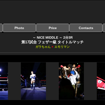
Photo
Price
Contacts
写真のサイズ
お受け取り方法
無料ダウンロード
料金
お支払い方法
お問い合わせ
よくある質問
リンク集
～ NICE MIDDLE ～ 2分3R
第17試合 フェザー級 タイトルマッチ
ガラちゃん
×
エモリマン