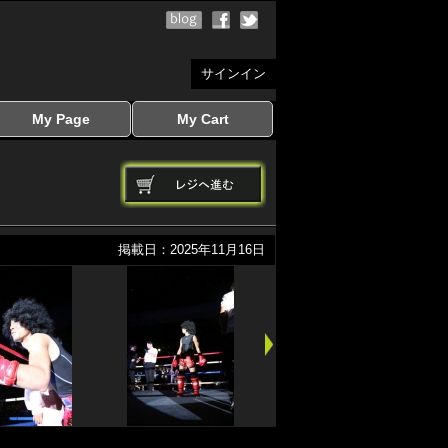
サインイン
My Page
My Cart
サインイン
マイページを見る
写真ダウンロード
注文履歴
登録情報の変更
サインアウト
カートを見る
掲載日：2025年11月16日