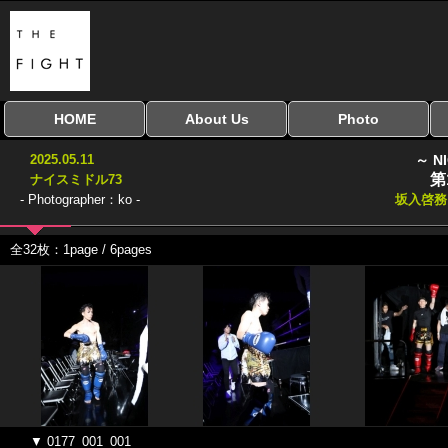
HOME
About Us
Photo
全興行を表示
ナイスミドル
アマチュアキック
全日本学生キック
建武館キッズ大会
Bigbang
おやじファイト
当サイトについて
はじめての方へ
写真のサイズ
お受け取り方法
無料ダウンロード
2025.05.11
～ N
協議会
第
ナイスミドル73
- Photographer：ko -
坂入啓
全32枚：1page / 6pages
▼ 0177_001_001