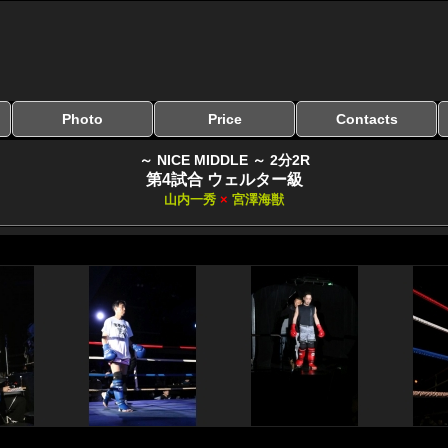
Photo
Price
Contacts
写真のサイズ
お受け取り方法
無料ダウンロード
料金
お支払い方法
お問い合わせ
よくある質問
リンク集
～ NICE MIDDLE ～ 2分2R
第4試合 ウェルター級
山内一秀
×
宮澤海獣