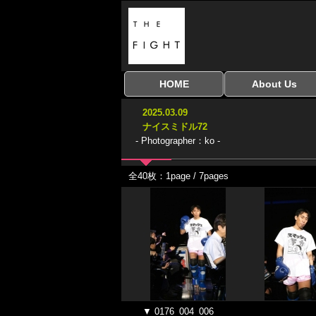
HOME
About Us
全興行を表示
ナイスミドル
アマチュアキック
全日本学生キック
建武館キッズ大会
Bigbang
おやじファイト
当サイトについて
はじめての方へ
2025.03.09
協議会
ナイスミドル72
- Photographer：ko -
全40枚：1page / 7pages
▼ 0176_004_006