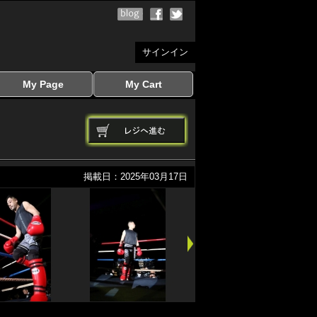
サインイン
My Page
My Cart
サインイン
マイページを見る
写真ダウンロード
注文履歴
登録情報の変更
サインアウト
カートを見る
掲載日：2025年03月17日