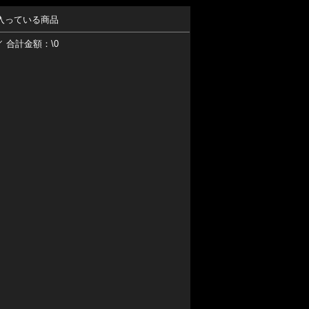
入っている商品
／ 合計金額：\0