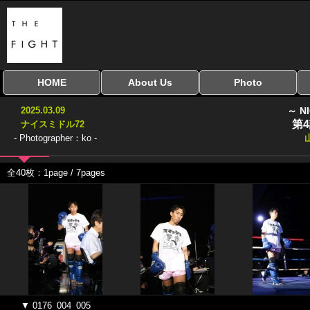
HOME
About Us
Photo
全興行を表示
ナイスミドル
アマチュアキック
全日本学生キック
建武館キッズ大会
Bigbang
おやじファイト
当サイトについて
はじめての方へ
写真のサイズ
お受け取り方法
無料ダウンロード
2025.03.09
～ N
協議会
第
ナイスミドル72
- Photographer：ko -
全40枚：1page / 7pages
▼ 0176_004_005