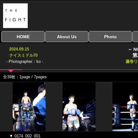
HOME
About Us
Photo
全興行を表示
ナイスミドル
アマチュアキック
全日本学生キック
建武館キッズ大会
Bigbang
おやじファイト
当サイトについて
はじめての方へ
写真のサイズ
お受け取り方法
無料ダウンロード
2024.09.15
～ N
協議会
第
ナイスミドル70
- Photographer：ko -
藤巻リ
全39枚：1page / 7pages
▼ 0174_002_001