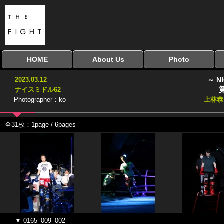
HOME
About Us
Photo
全興行を表示
ナイスミドル
アマチュアキック
全日本学生キック
建武館キッズ大会
Bigbang
おやじファイト
当サイトについて
はじめての方へ
写真のサイズ
お受け取り方法
無料ダウンロード
2023.03.12
～ N
協議会
ナイスミドル62
- Photographer：ko -
上林
全31枚：1page / 6pages
▼ 0165_009_002