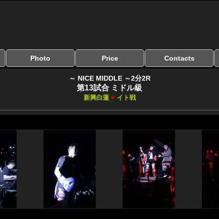
Photo
Price
Contacts
写真のサイズ
お受け取り方法
無料ダウンロード
料金
お支払い方法
お問い合わせ
よくある質問
リンク集
～ NICE MIDDLE ～2分2R
第13試合 ミドル級
新興白蓮
×
イト戦