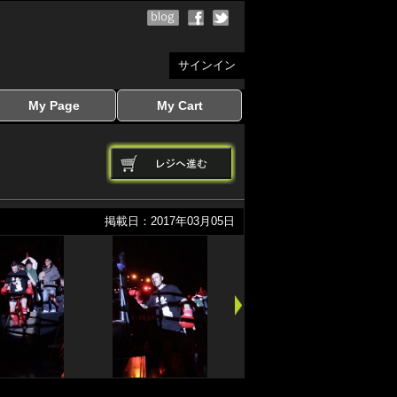
サインイン
My Page
My Cart
サインイン
マイページを見る
写真ダウンロード
注文履歴
登録情報の変更
サインアウト
カートを見る
掲載日：2017年03月05日