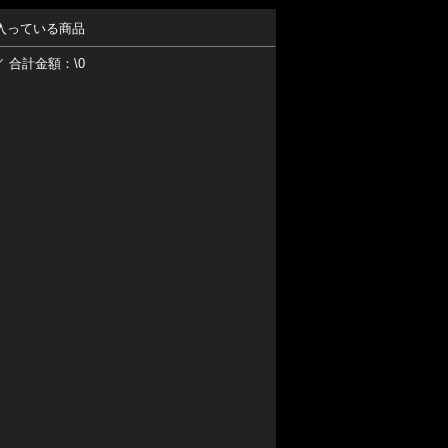
入っている商品
／ 合計金額：\0