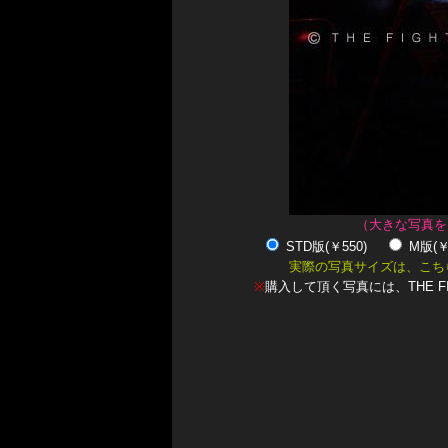
（大きな写真を
STD版(￥550)
M版(
実際の写真サイズは、こち
※
購入して頂く写真には、THE F