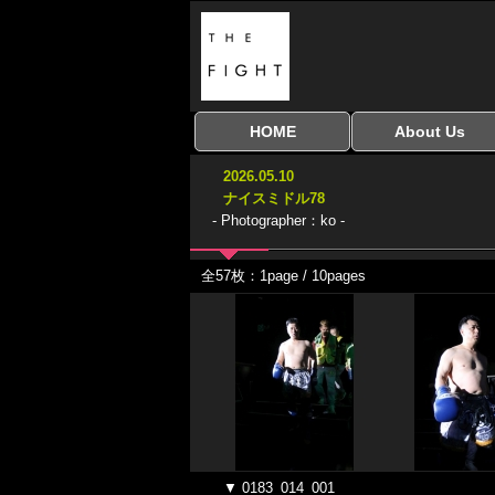
HOME
About Us
全興行を表示
ナイスミドル
アマチュアキック
全日本学生キック
建武館キッズ大会
Bigbang
おやじファイト
当サイトについて
はじめての方へ
2026.05.10
協議会
ナイスミドル78
- Photographer：ko -
全57枚：1page / 10pages
▼ 0183_014_001