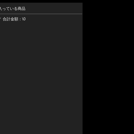
入っている商品
／ 合計金額：\0