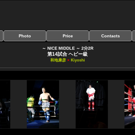
Photo
Price
Contacts
写真のサイズ
お受け取り方法
無料ダウンロード
料金
お支払い方法
お問い合わせ
よくある質問
リンク集
～ NICE MIDDLE ～ 2分2R
第14試合 ヘビー級
和地康彦
×
Kiyoshi