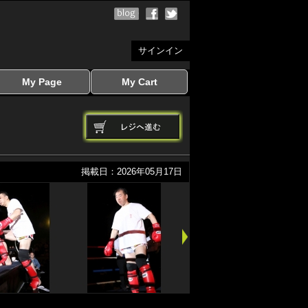
サインイン
My Page
My Cart
サインイン
マイページを見る
写真ダウンロード
注文履歴
登録情報の変更
サインアウト
カートを見る
掲載日：2026年05月17日