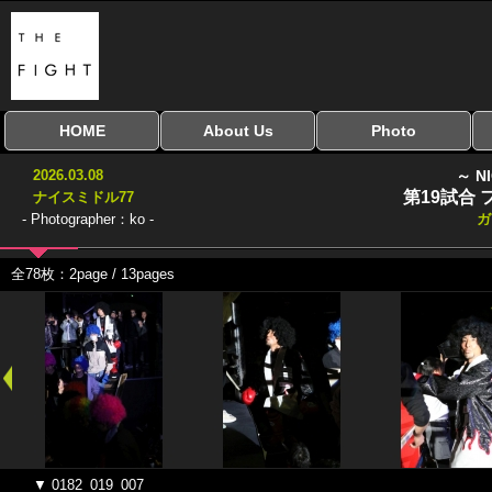
HOME
About Us
Photo
全興行を表示
ナイスミドル
アマチュアキック
全日本学生キック
建武館キッズ大会
Bigbang
おやじファイト
当サイトについて
はじめての方へ
写真のサイズ
お受け取り方法
無料ダウンロード
2026.03.08
～ N
協議会
第19試合
ナイスミドル77
- Photographer：ko -
ガ
全78枚：2page / 13pages
▼ 0182_019_007