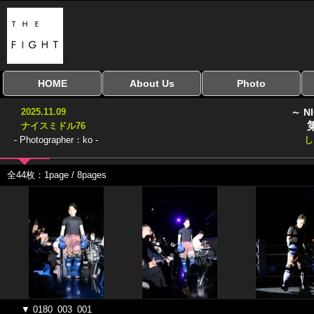
HOME
About Us
Photo
全興行を表示
ナイスミドル
アマチュアキック
全日本学生キック
建武館キッズ大会
Bigbang
おやじファイト
当サイトについて
はじめての方へ
写真のサイズ
お受け取り方法
無料ダウンロード
2025.11.09
～ N
協議会
ナイスミドル76
- Photographer：ko -
し
全44枚：1page / 8pages
▼ 0180_003_001