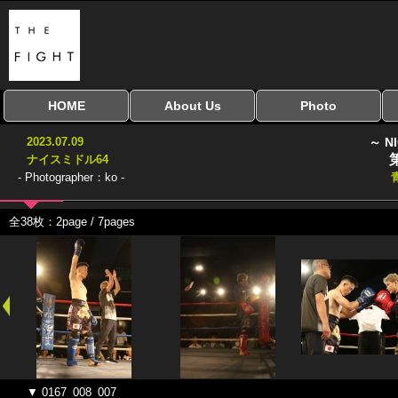
HOME
About Us
Photo
全興行を表示
ナイスミドル
アマチュアキック
全日本学生キック
建武館キッズ大会
Bigbang
おやじファイト
当サイトについて
はじめての方へ
写真のサイズ
お受け取り方法
無料ダウンロード
2023.07.09
～ N
協議会
ナイスミドル64
- Photographer：ko -
全38枚：2page / 7pages
▼ 0167_008_007