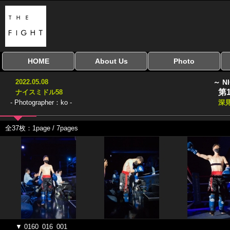
HOME
About Us
Photo
全興行を表示
ナイスミドル
アマチュアキック
全日本学生キック
建武館キッズ大会
Bigbang
おやじファイト
当サイトについて
はじめての方へ
写真のサイズ
お受け取り方法
無料ダウンロード
2022.05.08
～ N
協議会
第
ナイスミドル58
- Photographer：ko -
深
全37枚：1page / 7pages
▼ 0160_016_001