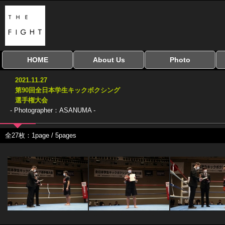
HOME
About Us
Photo
全興行を表示
ナイスミドル
アマチュアキック
全日本学生キック
建武館キッズ大会
Bigbang
おやじファイト
当サイトについて
はじめての方へ
写真のサイズ
お受け取り方法
無料ダウンロード
2021.11.27
協議会
第90回全日本学生キックボクシング
選手権大会
- Photographer：ASANUMA -
全27枚：1page / 5pages