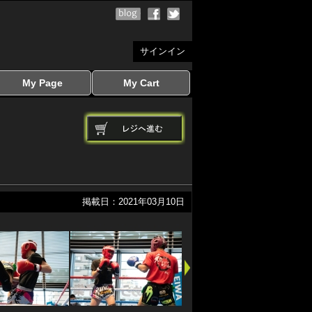
サインイン
My Page
My Cart
サインイン
マイページを見る
写真ダウンロード
注文履歴
登録情報の変更
サインアウト
カートを見る
掲載日：2021年03月10日