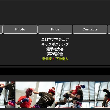
Photo
Price
Contacts
写真のサイズ
お受け取り方法
無料ダウンロード
料金
お支払い方法
お問い合わせ
よくある質問
リンク集
全日本アマチュア
キックボクシング
選手権大会
第26試合
泉天晴
×
下地奏人