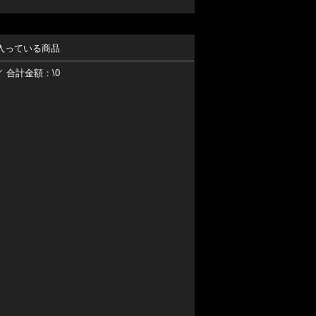
入っている商品
／ 合計金額：\0