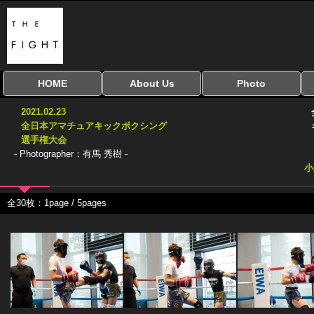
HOME
About Us
Photo
全興行を表示
ナイスミドル
アマチュアキック
全日本学生キック
建武館キッズ大会
Bigbang
おやじファイト
当サイトについて
はじめての方へ
写真のサイズ
お受け取り方法
無料ダウンロード
2021.02.23
協議会
全日本アマチュアキックボクシング
選手権大会
- Photographer：有馬 秀樹 -
小
全30枚：1page / 5pages