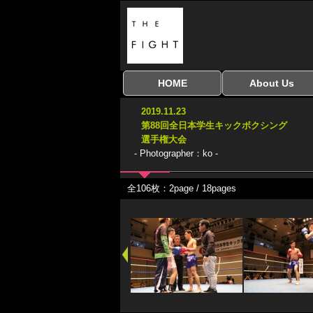
HOME
About Us
全興行を表示
ナイスミドル
アマチュアキック
全日本学生キック
建武館キッズ大会
Bigbang
おやじファイト
当サイトについて
はじめての方へ
2019.11.23
協議会
第88回全日本学生キックボクシング
選手権大会
- Photographer：ko -
全106枚：2page / 18pages