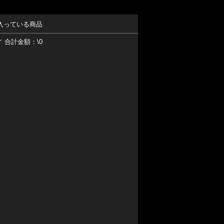
入っている商品
／ 合計金額：\0