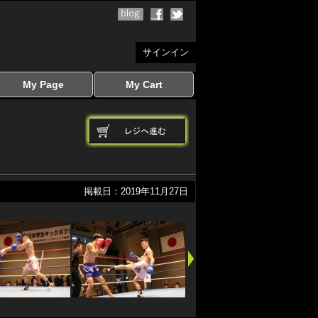
サインイン
My Page
My Cart
サインイン
マイページを見る
写真ダウンロード
注文履歴
登録情報の変更
サインアウト
カートを見る
掲載日：2019年11月27日