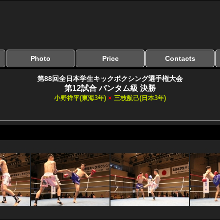
Photo
Price
Contacts
写真のサイズ
お受け取り方法
無料ダウンロード
料金
お支払い方法
お問い合わせ
よくある質問
リンク集
第88回全日本学生キックボクシング選手権大会
第12試合 バンタム級 決勝
小野祥平(東海3年)
×
三枝航己(日本3年)