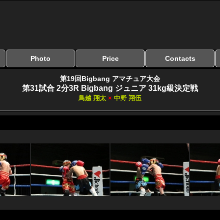
Photo
Price
Contacts
写真のサイズ
お受け取り方法
無料ダウンロード
料金
お支払い方法
お問い合わせ
よくある質問
リンク集
第19回Bigbang アマチュア大会
第31試合 2分3R Bigbang ジュニア 31kg級決定戦
鳥越 翔太
×
中野 翔伍