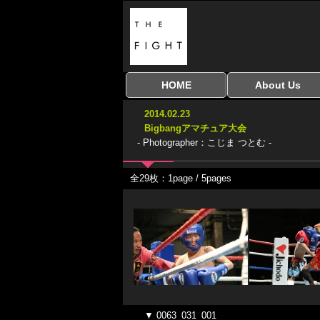
HOME
About Us
全興行を表示
ナイスミドル
アマチュアキック
全日本学生キック
建武館キッズ大会
Bigbang
おやじファイト
当サイトについて
はじめての方へ
2014.02.23
協議会
Bigbangアマチュア大会
- Photographer：こじま つとむ -
全29枚：1page / 5pages
▼ 0063_031_001