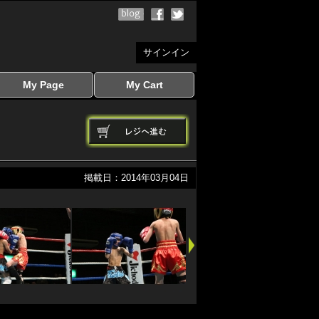
サインイン
My Page
My Cart
サインイン
マイページを見る
写真ダウンロード
注文履歴
登録情報の変更
サインアウト
カートを見る
掲載日：2014年03月04日