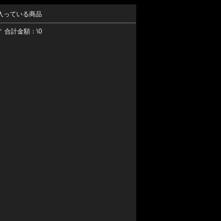
入っている商品
／ 合計金額：\0