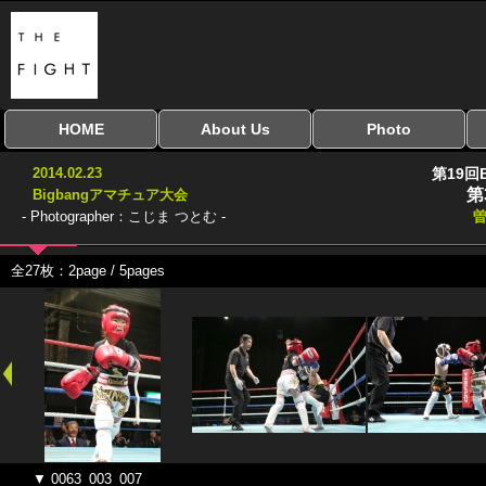
HOME
About Us
Photo
全興行を表示
ナイスミドル
アマチュアキック
全日本学生キック
建武館キッズ大会
Bigbang
おやじファイト
当サイトについて
はじめての方へ
写真のサイズ
お受け取り方法
無料ダウンロード
2014.02.23
第19回
協議会
第
Bigbangアマチュア大会
- Photographer：こじま つとむ -
曽
全27枚：2page / 5pages
▼ 0063_003_007