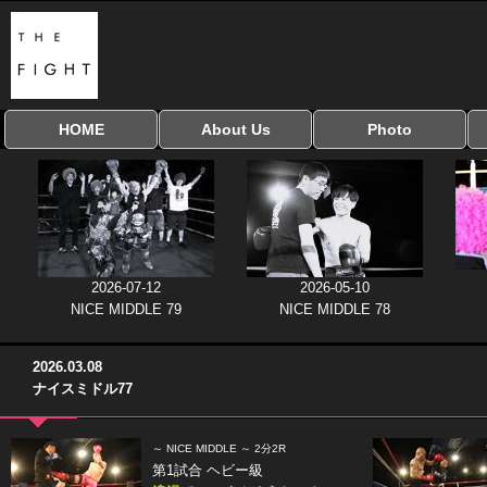
HOME
About Us
Photo
全興行を表示
ナイスミドル
アマチュアキック
全日本学生キック
建武館キッズ大会
Bigbang
おやじファイト
当サイトについて
はじめての方へ
写真のサイズ
お受け取り方法
無料ダウンロード
協議会
2026-07-12
2026-05-10
NICE MIDDLE 79
NICE MIDDLE 78
2026.03.08
ナイスミドル77
～ NICE MIDDLE ～ 2分2R
第1試合 ヘビー級