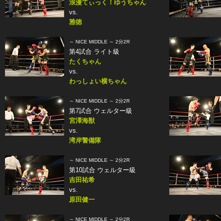
浪漫てぃっく！ゆうちゃん
vs.
雅徳
～ NICE MIDDLE ～ 2分2R
第4試合 ライト級
たくちゃん
vs.
わっしょい横ちゃん
～ NICE MIDDLE ～ 2分2R
第7試合 ウェルター級
宮澤海獣
vs.
湾岸警備隊
～ NICE MIDDLE ～ 2分2R
第10試合 ウェルター級
吉田祐希
vs.
原田健一
～ NICE MIDDLE ～ 2分2R