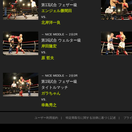
第13試合 フェザー級
エンジェル勝間田
vs.
北岸洋一良
～ NICE MIDDLE ～ 2分2R
第16試合 ウェルター級
岸田隆宏
vs.
原 哲夫
～ NICE MIDDLE ～ 2分3R
第19試合 フェザー級
タイトルマッチ
ガラちゃん
vs.
幸島秀之
ユーザー利用規約
|
特定商取引に関する法律に基づく記述
|
プラ