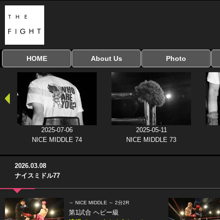
HOME
About Us
Photo
全興行を表示
ナイスミドル
アマチュアキック
全日本学生キック
建武館キッズ大会
Bigbang
おやじファイト
当サイトについて
はじめての方へ
写真のサイズ
お受け取り方法
無料ダウンロード
協議会
2025-07-06
2025-05-11
NICE MIDDLE 74
NICE MIDDLE 73
2026.03.08
ナイスミドル77
～ NICE MIDDLE ～ 2分2R
第1試合 ヘビー級