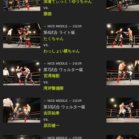
浪漫てぃっく！ゆうちゃん
vs.
雅徳
～ NICE MIDDLE ～ 2分2R
第4試合 ライト級
たくちゃん
vs.
わっしょい横ちゃん
～ NICE MIDDLE ～ 2分2R
第7試合 ウェルター級
宮澤海獣
vs.
湾岸警備隊
～ NICE MIDDLE ～ 2分2R
第10試合 ウェルター級
吉田祐希
vs.
原田健一
～ NICE MIDDLE ～ 2分2R