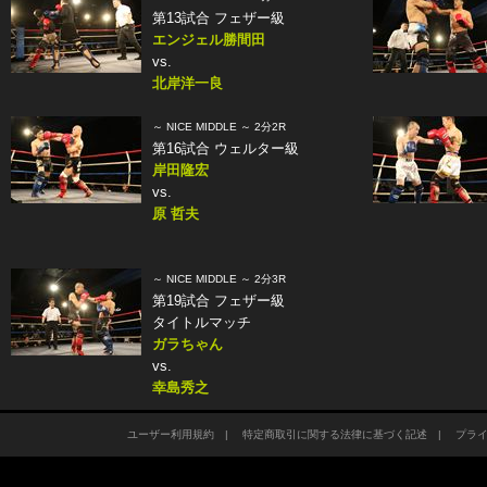
第13試合 フェザー級
エンジェル勝間田
vs.
北岸洋一良
～ NICE MIDDLE ～ 2分2R
第16試合 ウェルター級
岸田隆宏
vs.
原 哲夫
～ NICE MIDDLE ～ 2分3R
第19試合 フェザー級
タイトルマッチ
ガラちゃん
vs.
幸島秀之
ユーザー利用規約
|
特定商取引に関する法律に基づく記述
|
プラ