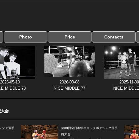
Photo
Price
Contacts
写真のサイズ
お受け取り方法
無料ダウンロード
料金
お支払い方法
お問い合わせ
よくある質問
リンク集
2026-05-10
2026-03-08
2025-11-09
CE MIDDLE 78
NICE MIDDLE 77
NICE MIDDLE
権大会
シング選手
第88回全日本学生キックボクシング選手
権大会