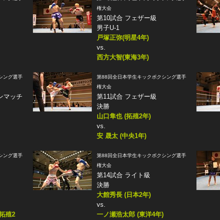
権大会
第10試合 フェザー級
男子U-1
戸塚正弥(明星4年)
vs.
西方大智(東海3年)
シング選手
第88回全日本学生キックボクシング選手
権大会
ンマッチ
第11試合 フェザー級
決勝
山口隼也 (拓殖2年)
vs.
安 晟太 (中央1年)
シング選手
第88回全日本学生キックボクシング選手
権大会
第14試合 ライト級
決勝
大館秀長 (日本2年)
vs.
拓殖2
一ノ瀬浩太郎 (東洋4年)