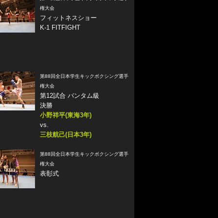
権大会
フィットネスショー
K-1 FITFIGHT
第88回全日本学生キックボクシング選手
権大会
第12試合 バンタム級
決勝
小野祥平(東海3年)
vs.
三枝航己(日本3年)
第88回全日本学生キックボクシング選手
権大会
表彰式