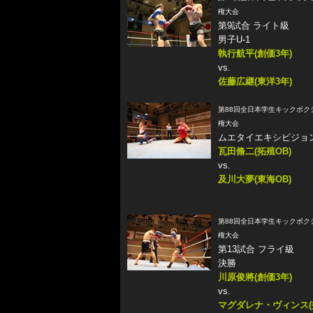
権大会
第9試合 ライト級
男子U-1
執行航平(創価3年)
vs.
佐藤広継(東洋3年)
第88回全日本学生キックボク
権大会
ムエタイエキシビジョ
瓦田脩二(拓殖OB)
vs.
及川大夢(東海OB)
第88回全日本学生キックボク
権大会
第13試合 フライ級
決勝
川原俊將(創価3年)
vs.
マグダレナ・ヴィンス(