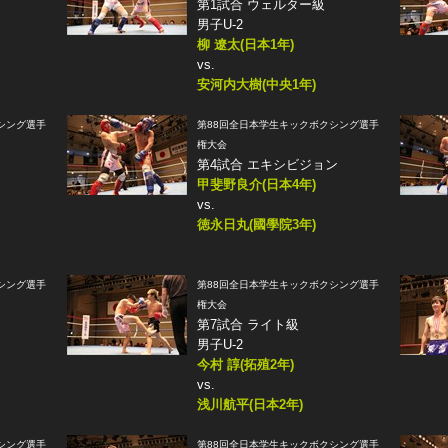
第1試合 ウェルター級
男子U-2
柳 遼太(日本1年)
vs.
安河内大樹(中央1年)
シング選手
第88回全日本学生キックボクシング選手
権大会
第4試合 エキシビジョン
甲斐野良介(日本4年)
vs.
徳永日丸(國學院3年)
シング選手
第88回全日本学生キックボクシング選手
権大会
第7試合 ライト級
男子U-2
今村 諄(拓殖2年)
vs.
浅川航平(日本2年)
シング選手
第88回全日本学生キックボクシング選手