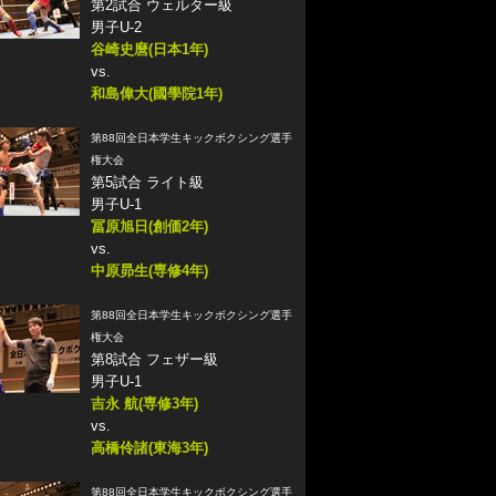
第2試合 ウェルター級
男子U-2
谷崎史麿(日本1年)
vs.
和島偉大(國學院1年)
第88回全日本学生キックボクシング選手
権大会
第5試合 ライト級
男子U-1
冨原旭日(創価2年)
vs.
中原昴生(専修4年)
第88回全日本学生キックボクシング選手
権大会
第8試合 フェザー級
男子U-1
吉永 航(専修3年)
vs.
高橋伶諸(東海3年)
第88回全日本学生キックボクシング選手