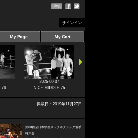
サインイン
My Page
My Cart
サインイン
マイページを見る
写真ダウンロード
注文履歴
登録情報の変更
サインアウト
カートを見る
2025-09-07
 76
NICE MIDDLE 75
掲載日：2019年11月27日
第88回全日本学生キックボクシング選手
権大会