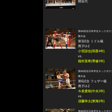
開会式
第88回全日本学生キックボク
権大会
第3試合 ミドル級
男子U-2
小宮諒也(明星4年)
vs.
植村直希(専修3年)
第88回全日本学生キックボク
権大会
第6試合 フェザー級
男子U-2
今泉貴裕(中央3年)
vs.
須藤幸太(東海2年)
第88回全日本学生キックボク