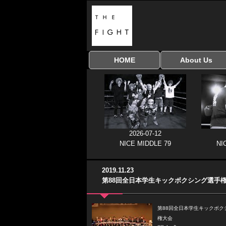
HOME
About Us
全興行を表示
ナイスミドル
アマチュアキック
全日本学生キック
建武館キッズ大会
Bigbang
おやじファイト
当サイトについて
はじめての方へ
協議会
2026-07-12
NICE MIDDLE 79
NI
2019.11.23
第88回全日本学生キックボクシング選手
第88回全日本学生キックボク
権大会