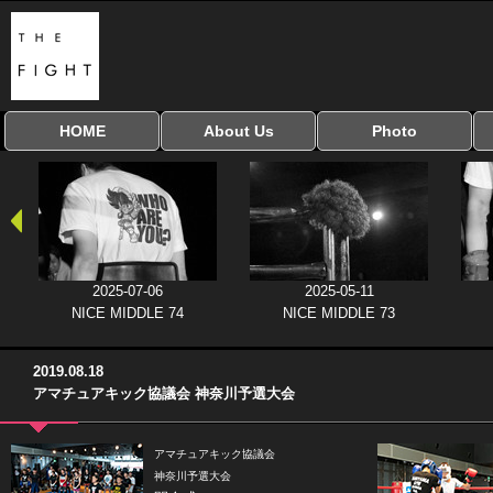
HOME
About Us
Photo
全興行を表示
ナイスミドル
アマチュアキック
全日本学生キック
建武館キッズ大会
Bigbang
おやじファイト
当サイトについて
はじめての方へ
写真のサイズ
お受け取り方法
無料ダウンロード
協議会
2025-07-06
2025-05-11
NICE MIDDLE 74
NICE MIDDLE 73
2019.08.18
アマチュアキック協議会 神奈川予選大会
アマチュアキック協議会
神奈川予選大会