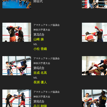
開会式
アマチュアキック協議会
神奈川予選大会
第3試合
山崎 操
vs.
小松 香織
アマチュアキック協議会
神奈川予選大会
第6試合
吉成 名高
vs.
長洲 優人
アマチュアキック協議会
神奈川予選大会
第9試合
品川 朝陽